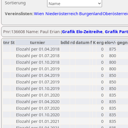
Sortierung
Vereinslisten:
Wien
Niederösterreich
Burgenland
Oberösterrei
Pnr:136608 Name: Paul Erian (
Grafik Elo-Zeitreihe
,
Grafik Part
tnr
St
turnier
bdld
rd
datum
f
K
erg
elo+/-
gegn
Elozahl per 01.04.2018
0
875
Elozahl per 01.07.2018
0
800
Elozahl per 01.10.2018
0
800
Elozahl per 01.01.2019
0
800
Elozahl per 01.04.2019
0
850
Elozahl per 01.07.2019
0
850
Elozahl per 01.10.2019
0
850
Elozahl per 01.01.2020
0
835
Elozahl per 01.04.2020
0
835
Elozahl per 01.07.2020
0
835
Elozahl per 01.10.2020
0
835
Elozahl per 01.01.2021
0
835
Elozahl per 01.04.2021
0
835