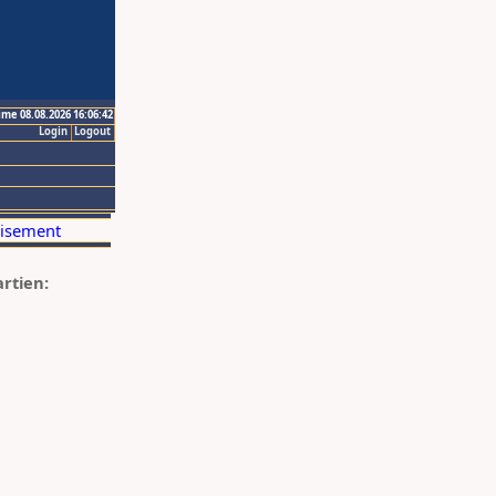
ime 08.08.2026 16:06:42
Login
Logout
artien: