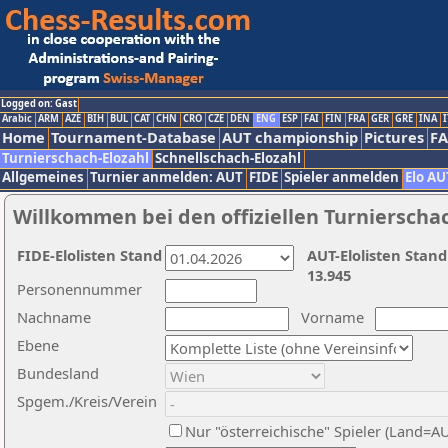
Logged on: Gast
Arabic
ARM
AZE
BIH
BUL
CAT
CHN
CRO
CZE
DEN
ENG
ESP
FAI
FIN
FRA
GER
GRE
INA
I
Home
Tournament-Database
AUT championship
Pictures
F
Turnierschach-Elozahl
Schnellschach-Elozahl
Allgemeines
Turnier anmelden: AUT
FIDE
Spieler anmelden
Elo AU
Willkommen bei den offiziellen Turnierscha
FIDE-Elolisten Stand
AUT-Elolisten Stand
13.945
Personennummer
Nachname
Vorname
Ebene
Bundesland
Spgem./Kreis/Verein
Nur "österreichische" Spieler (Land=A