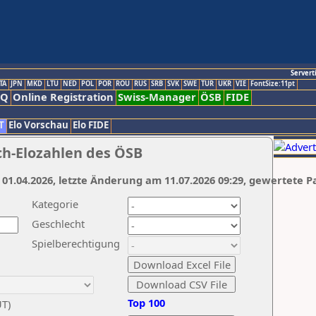
Servert
TA
JPN
MKD
LTU
NED
POL
POR
ROU
RUS
SRB
SVK
SWE
TUR
UKR
VIE
FontSize:11pt
AQ
Online Registration
Swiss-Manager
ÖSB
FIDE
T
Elo Vorschau
Elo FIDE
ch-Elozahlen des ÖSB
 01.04.2026, letzte Änderung am 11.07.2026 09:29, gewertete P
Kategorie
Geschlecht
Spielberechtigung
Top 100
UT)