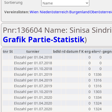
Sortierung
Vereinslisten:
Wien
Niederösterreich
Burgenland
Oberösterrei
Pnr:136604 Name: Sinisa Sindri
Grafik Partie-Statistik
)
tnr
St
turnier
bdld
rd
datum
f
K
erg
elo+/-
gegn
Elozahl per 01.04.2018
0
0
Elozahl per 01.07.2018
0
0
Elozahl per 01.10.2018
0
0
Elozahl per 01.01.2019
0
1336
Elozahl per 01.04.2019
0
1316
Elozahl per 01.07.2019
0
1316
Elozahl per 01.10.2019
0
1303
Elozahl per 01.01.2020
0
1334
Elozahl per 01.04.2020
0
1324
Elozahl per 01.07.2020
0
1324