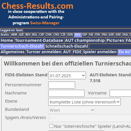
Logged on: Gast
Arabic
ARM
AZE
BIH
BUL
CAT
CHN
CRO
CZE
DEN
ENG
ESP
FAI
FIN
FRA
GER
GRE
INA
I
Home
Tournament-Database
AUT championship
Pictures
F
Turnierschach-Elozahl
Schnellschach-Elozahl
Allgemeines
Turnier anmelden: AUT
FIDE
Spieler anmelden
Elo AU
Willkommen bei den offiziellen Turnierscha
FIDE-Elolisten Stand
AUT-Elolisten Stand
7.518
Personennummer
Nachname
Vorname
Ebene
Bundesland
Spgem./Kreis/Verein
Nur "österreichische" Spieler (Land=A