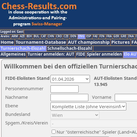
Logged on: Gast
Arabic
ARM
AZE
BIH
BUL
CAT
CHN
CRO
CZE
DEN
ENG
ESP
FAI
FIN
FRA
GER
GRE
INA
I
Home
Tournament-Database
AUT championship
Pictures
F
Turnierschach-Elozahl
Schnellschach-Elozahl
Allgemeines
Turnier anmelden: AUT
FIDE
Spieler anmelden
Elo AU
Willkommen bei den offiziellen Turnierscha
FIDE-Elolisten Stand
AUT-Elolisten Stand
13.945
Personennummer
Nachname
Vorname
Ebene
Bundesland
Spgem./Kreis/Verein
Nur "österreichische" Spieler (Land=A