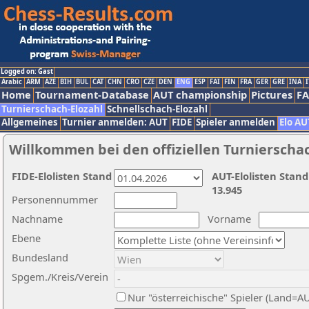
Logged on: Gast
Arabic
ARM
AZE
BIH
BUL
CAT
CHN
CRO
CZE
DEN
ENG
ESP
FAI
FIN
FRA
GER
GRE
INA
I
Home
Tournament-Database
AUT championship
Pictures
F
Turnierschach-Elozahl
Schnellschach-Elozahl
Allgemeines
Turnier anmelden: AUT
FIDE
Spieler anmelden
Elo AU
Willkommen bei den offiziellen Turnierscha
FIDE-Elolisten Stand
AUT-Elolisten Stand
13.945
Personennummer
Nachname
Vorname
Ebene
Bundesland
Spgem./Kreis/Verein
Nur "österreichische" Spieler (Land=A