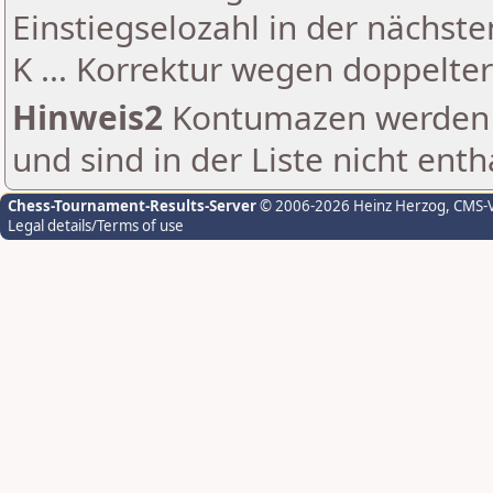
Einstiegselozahl in der nächst
K ... Korrektur wegen doppelt
Hinweis2
Kontumazen werden g
und sind in der Liste nicht enth
Chess-Tournament-Results-Server
© 2006-2026 Heinz Herzog
, CMS-
Legal details/Terms of use