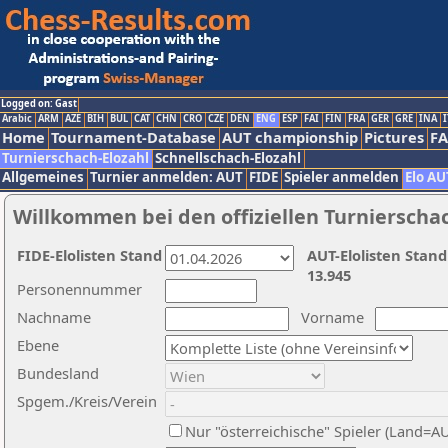
Logged on: Gast
Arabic
ARM
AZE
BIH
BUL
CAT
CHN
CRO
CZE
DEN
ENG
ESP
FAI
FIN
FRA
GER
GRE
INA
I
Home
Tournament-Database
AUT championship
Pictures
F
Turnierschach-Elozahl
Schnellschach-Elozahl
Allgemeines
Turnier anmelden: AUT
FIDE
Spieler anmelden
Elo AU
Willkommen bei den offiziellen Turnierscha
FIDE-Elolisten Stand
AUT-Elolisten Stand
13.945
Personennummer
Nachname
Vorname
Ebene
Bundesland
Spgem./Kreis/Verein
Nur "österreichische" Spieler (Land=A