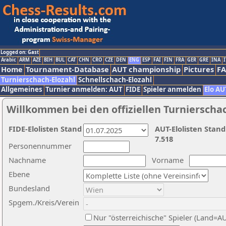
Logged on: Gast
Arabic
ARM
AZE
BIH
BUL
CAT
CHN
CRO
CZE
DEN
ENG
ESP
FAI
FIN
FRA
GER
GRE
INA
I
Home
Tournament-Database
AUT championship
Pictures
F
Turnierschach-Elozahl
Schnellschach-Elozahl
Allgemeines
Turnier anmelden: AUT
FIDE
Spieler anmelden
Elo AU
Willkommen bei den offiziellen Turnierscha
FIDE-Elolisten Stand
AUT-Elolisten Stand
7.518
Personennummer
Nachname
Vorname
Ebene
Bundesland
Spgem./Kreis/Verein
Nur "österreichische" Spieler (Land=A