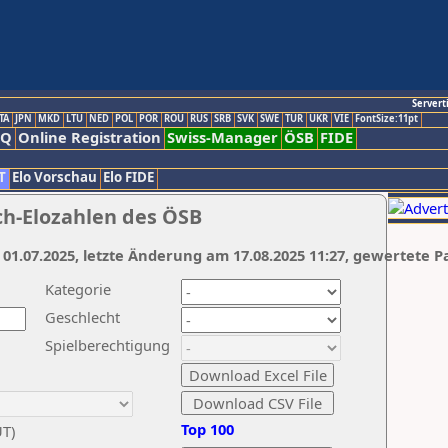
Servert
TA
JPN
MKD
LTU
NED
POL
POR
ROU
RUS
SRB
SVK
SWE
TUR
UKR
VIE
FontSize:11pt
AQ
Online Registration
Swiss-Manager
ÖSB
FIDE
T
Elo Vorschau
Elo FIDE
ch-Elozahlen des ÖSB
 01.07.2025, letzte Änderung am 17.08.2025 11:27, gewertete P
Kategorie
Geschlecht
Spielberechtigung
Top 100
UT)