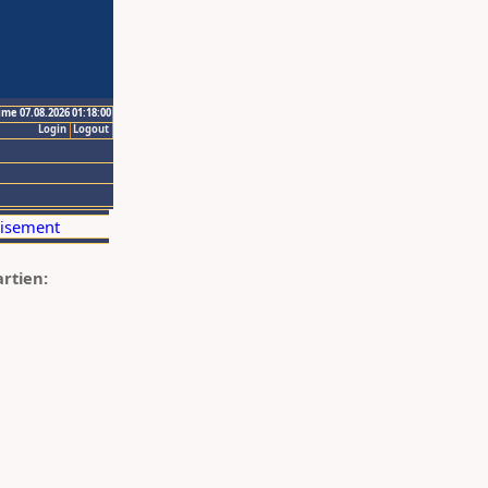
ime 07.08.2026 01:18:00
Login
Logout
artien: