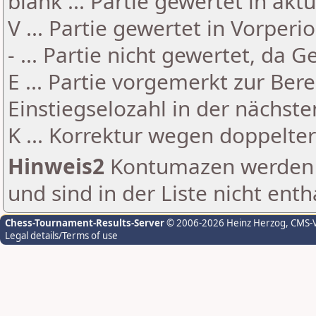
blank ... Partie gewertet in akt
V ... Partie gewertet in Vorperi
- ... Partie nicht gewertet, da 
E ... Partie vorgemerkt zur Be
Einstiegselozahl in der nächst
K ... Korrektur wegen doppelt
Hinweis2
Kontumazen werden g
und sind in der Liste nicht enth
Chess-Tournament-Results-Server
© 2006-2026 Heinz Herzog
, CMS-
Legal details/Terms of use