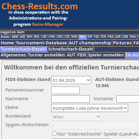
Logged on: Gast
Arabic
ARM
AZE
BIH
BUL
CAT
CHN
CRO
CZE
DEN
ENG
ESP
FAI
FIN
FRA
GER
GRE
INA
I
Home
Tournament-Database
AUT championship
Pictures
F
Turnierschach-Elozahl
Schnellschach-Elozahl
Allgemeines
Turnier anmelden: AUT
FIDE
Spieler anmelden
Elo AU
Willkommen bei den offiziellen Turnierscha
FIDE-Elolisten Stand
AUT-Elolisten Stand
13.945
Personennummer
Nachname
Vorname
Ebene
Bundesland
Spgem./Kreis/Verein
Nur "österreichische" Spieler (Land=A