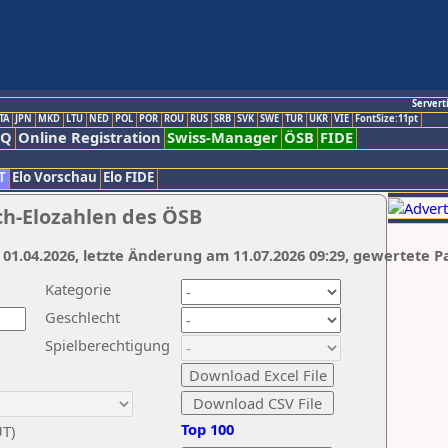
Servert
TA
JPN
MKD
LTU
NED
POL
POR
ROU
RUS
SRB
SVK
SWE
TUR
UKR
VIE
FontSize:11pt
AQ
Online Registration
Swiss-Manager
ÖSB
FIDE
T
Elo Vorschau
Elo FIDE
ch-Elozahlen des ÖSB
 01.04.2026, letzte Änderung am 11.07.2026 09:29, gewertete P
Kategorie
Geschlecht
Spielberechtigung
Top 100
UT)