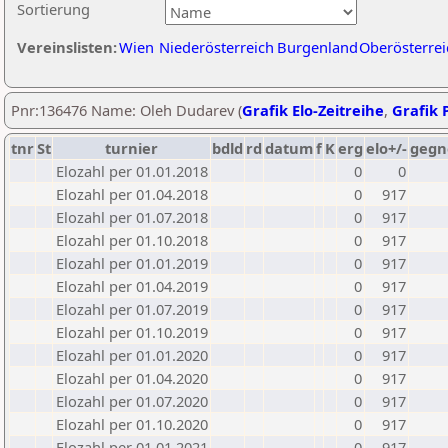
Sortierung
Vereinslisten:
Wien
Niederösterreich
Burgenland
Oberösterrei
Pnr:136476 Name: Oleh Dudarev (
Grafik Elo-Zeitreihe
,
Grafik P
tnr
St
turnier
bdld
rd
datum
f
K
erg
elo+/-
gegn
Elozahl per 01.01.2018
0
0
Elozahl per 01.04.2018
0
917
Elozahl per 01.07.2018
0
917
Elozahl per 01.10.2018
0
917
Elozahl per 01.01.2019
0
917
Elozahl per 01.04.2019
0
917
Elozahl per 01.07.2019
0
917
Elozahl per 01.10.2019
0
917
Elozahl per 01.01.2020
0
917
Elozahl per 01.04.2020
0
917
Elozahl per 01.07.2020
0
917
Elozahl per 01.10.2020
0
917
Elozahl per 01.01.2021
0
917