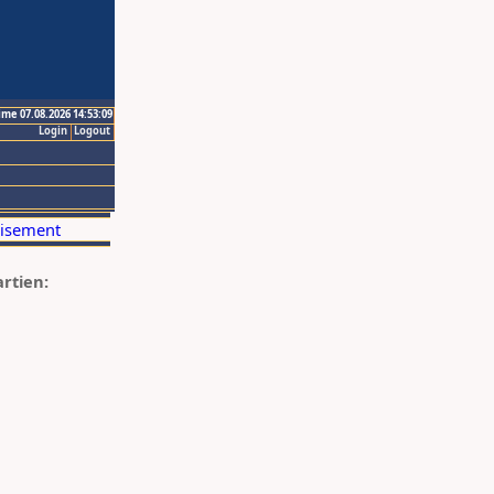
ime 07.08.2026 14:53:09
Login
Logout
artien: