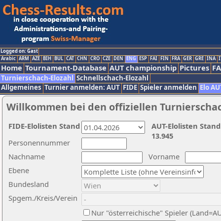
Logged on: Gast
Arabic
ARM
AZE
BIH
BUL
CAT
CHN
CRO
CZE
DEN
ENG
ESP
FAI
FIN
FRA
GER
GRE
INA
I
Home
Tournament-Database
AUT championship
Pictures
F
Turnierschach-Elozahl
Schnellschach-Elozahl
Allgemeines
Turnier anmelden: AUT
FIDE
Spieler anmelden
Elo AU
Willkommen bei den offiziellen Turnierscha
FIDE-Elolisten Stand
AUT-Elolisten Stand
13.945
Personennummer
Nachname
Vorname
Ebene
Bundesland
Spgem./Kreis/Verein
Nur "österreichische" Spieler (Land=A