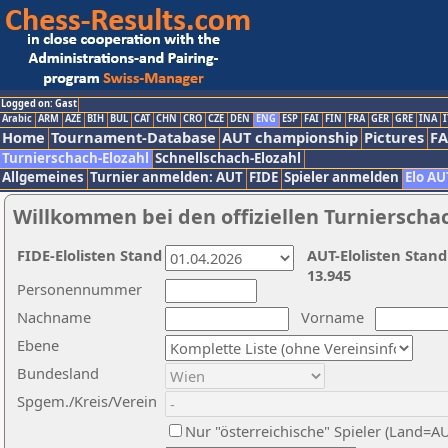
Logged on: Gast
Arabic
ARM
AZE
BIH
BUL
CAT
CHN
CRO
CZE
DEN
ENG
ESP
FAI
FIN
FRA
GER
GRE
INA
I
Home
Tournament-Database
AUT championship
Pictures
F
Turnierschach-Elozahl
Schnellschach-Elozahl
Allgemeines
Turnier anmelden: AUT
FIDE
Spieler anmelden
Elo AU
Willkommen bei den offiziellen Turnierscha
FIDE-Elolisten Stand
AUT-Elolisten Stand
13.945
Personennummer
Nachname
Vorname
Ebene
Bundesland
Spgem./Kreis/Verein
Nur "österreichische" Spieler (Land=A