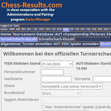
Logged on: Gast
Arabic
ARM
AZE
BIH
BUL
CAT
CHN
CRO
CZE
DEN
ENG
ESP
FAI
FIN
FRA
GER
GRE
INA
I
Home
Tournament-Database
AUT championship
Pictures
F
Turnierschach-Elozahl
Schnellschach-Elozahl
Allgemeines
Turnier anmelden: AUT
FIDE
Spieler anmelden
Elo AU
Willkommen bei den offiziellen Turnierscha
FIDE-Elolisten Stand
AUT-Elolisten Stand
13.945
Personennummer
Nachname
Vorname
Ebene
Bundesland
Spgem./Kreis/Verein
Nur "österreichische" Spieler (Land=A