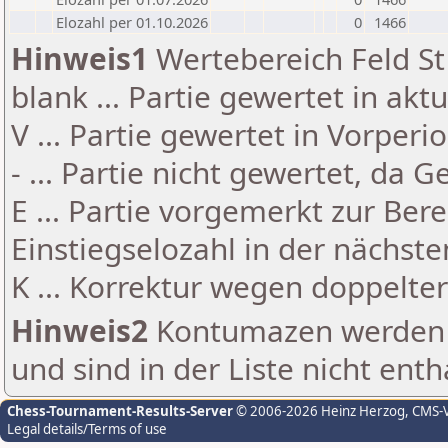
Elozahl per 01.10.2026
0
1466
Hinweis1
Wertebereich Feld St 
blank ... Partie gewertet in akt
V ... Partie gewertet in Vorperi
- ... Partie nicht gewertet, da 
E ... Partie vorgemerkt zur Be
Einstiegselozahl in der nächst
K ... Korrektur wegen doppelt
Hinweis2
Kontumazen werden g
und sind in der Liste nicht enth
Chess-Tournament-Results-Server
© 2006-2026 Heinz Herzog
, CMS-
Legal details/Terms of use