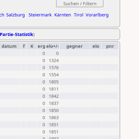
ch
Salzburg
Steiermark
Kärnten
Tirol
Vorarlberg
Partie-Statistik
)
datum
f
K
erg
elo+/-
gegner
elo
pnr
0
0
0
1324
0
1576
0
1554
0
1805
0
1811
0
1842
0
1837
0
1850
0
1863
0
1851
0
1851
0
1897