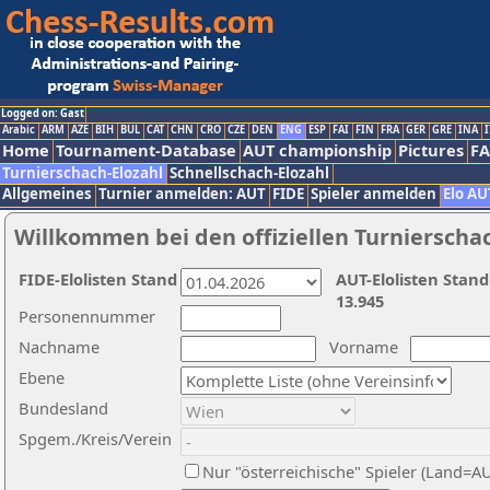
Logged on: Gast
Arabic
ARM
AZE
BIH
BUL
CAT
CHN
CRO
CZE
DEN
ENG
ESP
FAI
FIN
FRA
GER
GRE
INA
I
Home
Tournament-Database
AUT championship
Pictures
F
Turnierschach-Elozahl
Schnellschach-Elozahl
Allgemeines
Turnier anmelden: AUT
FIDE
Spieler anmelden
Elo AU
Willkommen bei den offiziellen Turnierscha
FIDE-Elolisten Stand
AUT-Elolisten Stand
13.945
Personennummer
Nachname
Vorname
Ebene
Bundesland
Spgem./Kreis/Verein
Nur "österreichische" Spieler (Land=A