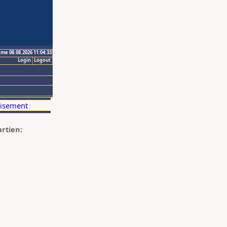
ime 08.08.2026 11:04:33
Login
Logout
artien: