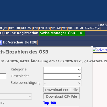
Servert
TA
JPN
MKD
LTU
NED
POL
POR
ROU
RUS
SRB
SVK
SWE
TUR
UKR
VIE
FontSize:11pt
AQ
Online Registration
Swiss-Manager
ÖSB
FIDE
T
Elo Vorschau
Elo FIDE
ch-Elozahlen des ÖSB
 01.04.2026, letzte Änderung am 11.07.2026 09:29, gewertete P
Kategorie
Geschlecht
Spielberechtigung
Top 100
UT)