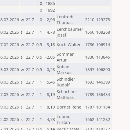
0
1886
0
1892
Lentrodt
08.03.2026
w
22.7
0
-2,96
2210
129278
Thomas
Lerchbaumer
20.02.2026
s
22.7
1
4,78
1660
108268
Josef
27.02.2026
w
22.7
0,5
-3,18
Koch Walter
1786
106914
Sommer
06.03.2026
s
22.7
0,5
-2,05
1830
113845
Artur
Koban
13.03.2026
w
22.7
0,5
0,23
1897
106890
Markus
Schindler
20.03.2026
s
22.7
1
5,46
1693
146399
Rudolf
Schachner
27.03.2026
w
22.7
1
8,19
1789
136434
Matthias
29.03.2026
s
22.7
1
8,19
Bornet Rene
1787
101184
Lobnig
22.02.2026
s
22.7
1
4,78
1662
141282
Tristan
17.01.2026
s
22.7
0,5
6,14
Kersic Matej
2103
118377