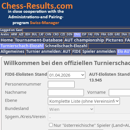
Logged on: Gast
Arabic
ARM
AZE
BIH
BUL
CAT
CHN
CRO
CZE
DEN
ENG
ESP
FAI
FIN
FRA
GER
GRE
INA
I
Home
Tournament-Database
AUT championship
Pictures
F
Turnierschach-Elozahl
Schnellschach-Elozahl
Allgemeines
Turnier anmelden: AUT
FIDE
Spieler anmelden
Elo AU
Willkommen bei den offiziellen Turnierscha
FIDE-Elolisten Stand
AUT-Elolisten Stand
13.945
Personennummer
Nachname
Vorname
Ebene
Bundesland
Spgem./Kreis/Verein
Nur "österreichische" Spieler (Land=A