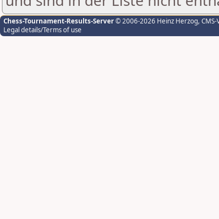
und sind in der Liste nicht enth
Chess-Tournament-Results-Server
© 2006-2026 Heinz Herzog
, CMS-
Legal details/Terms of use