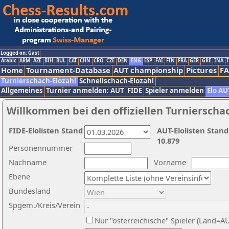
Logged on: Gast
Arabic
ARM
AZE
BIH
BUL
CAT
CHN
CRO
CZE
DEN
ENG
ESP
FAI
FIN
FRA
GER
GRE
INA
I
Home
Tournament-Database
AUT championship
Pictures
F
Turnierschach-Elozahl
Schnellschach-Elozahl
Allgemeines
Turnier anmelden: AUT
FIDE
Spieler anmelden
Elo AU
Willkommen bei den offiziellen Turnierscha
FIDE-Elolisten Stand
AUT-Elolisten Stand
10.879
Personennummer
Nachname
Vorname
Ebene
Bundesland
Spgem./Kreis/Verein
Nur "österreichische" Spieler (Land=A