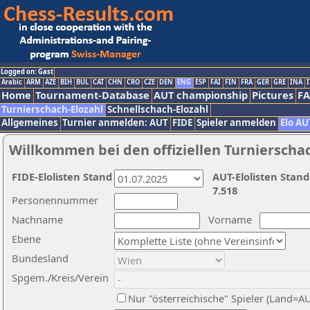
Logged on: Gast
Arabic
ARM
AZE
BIH
BUL
CAT
CHN
CRO
CZE
DEN
ENG
ESP
FAI
FIN
FRA
GER
GRE
INA
I
Home
Tournament-Database
AUT championship
Pictures
F
Turnierschach-Elozahl
Schnellschach-Elozahl
Allgemeines
Turnier anmelden: AUT
FIDE
Spieler anmelden
Elo AU
Willkommen bei den offiziellen Turnierscha
FIDE-Elolisten Stand
AUT-Elolisten Stand
7.518
Personennummer
Nachname
Vorname
Ebene
Bundesland
Spgem./Kreis/Verein
Nur "österreichische" Spieler (Land=A