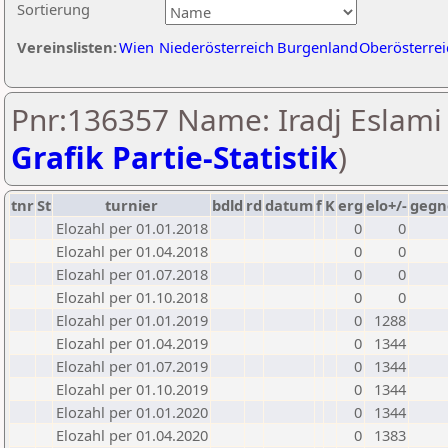
Sortierung
Vereinslisten:
Wien
Niederösterreich
Burgenland
Oberösterrei
Pnr:136357 Name: Iradj Eslami 
Grafik Partie-Statistik
)
tnr
St
turnier
bdld
rd
datum
f
K
erg
elo+/-
gegn
Elozahl per 01.01.2018
0
0
Elozahl per 01.04.2018
0
0
Elozahl per 01.07.2018
0
0
Elozahl per 01.10.2018
0
0
Elozahl per 01.01.2019
0
1288
Elozahl per 01.04.2019
0
1344
Elozahl per 01.07.2019
0
1344
Elozahl per 01.10.2019
0
1344
Elozahl per 01.01.2020
0
1344
Elozahl per 01.04.2020
0
1383