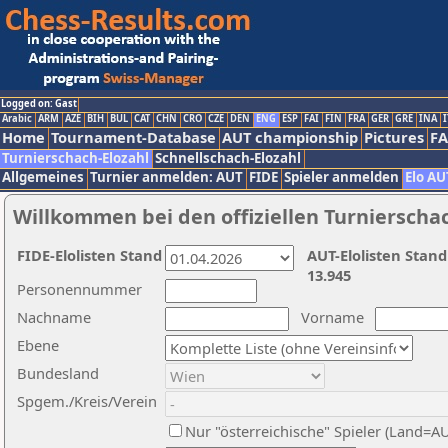
Logged on: Gast
Arabic
ARM
AZE
BIH
BUL
CAT
CHN
CRO
CZE
DEN
ENG
ESP
FAI
FIN
FRA
GER
GRE
INA
I
Home
Tournament-Database
AUT championship
Pictures
F
Turnierschach-Elozahl
Schnellschach-Elozahl
Allgemeines
Turnier anmelden: AUT
FIDE
Spieler anmelden
Elo AU
Willkommen bei den offiziellen Turnierscha
FIDE-Elolisten Stand
AUT-Elolisten Stand
13.945
Personennummer
Nachname
Vorname
Ebene
Bundesland
Spgem./Kreis/Verein
Nur "österreichische" Spieler (Land=A