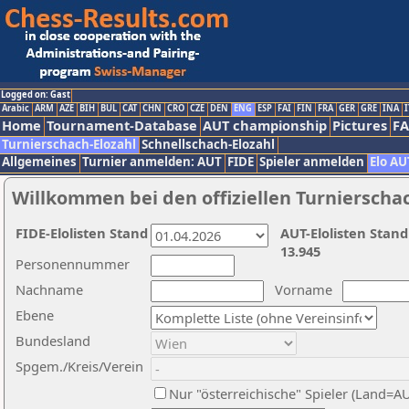
Logged on: Gast
Arabic
ARM
AZE
BIH
BUL
CAT
CHN
CRO
CZE
DEN
ENG
ESP
FAI
FIN
FRA
GER
GRE
INA
I
Home
Tournament-Database
AUT championship
Pictures
F
Turnierschach-Elozahl
Schnellschach-Elozahl
Allgemeines
Turnier anmelden: AUT
FIDE
Spieler anmelden
Elo AU
Willkommen bei den offiziellen Turnierscha
FIDE-Elolisten Stand
AUT-Elolisten Stand
13.945
Personennummer
Nachname
Vorname
Ebene
Bundesland
Spgem./Kreis/Verein
Nur "österreichische" Spieler (Land=A