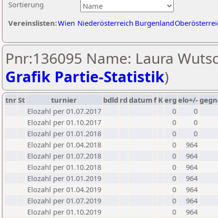
Sortierung
Vereinslisten:
Wien
Niederösterreich
Burgenland
Oberösterrei
Pnr:136095 Name: Laura Wutsch
Grafik Partie-Statistik
)
tnr
St
turnier
bdld
rd
datum
f
K
erg
elo+/-
gegn
Elozahl per 01.07.2017
0
0
Elozahl per 01.10.2017
0
0
Elozahl per 01.01.2018
0
0
Elozahl per 01.04.2018
0
964
Elozahl per 01.07.2018
0
964
Elozahl per 01.10.2018
0
964
Elozahl per 01.01.2019
0
964
Elozahl per 01.04.2019
0
964
Elozahl per 01.07.2019
0
964
Elozahl per 01.10.2019
0
964