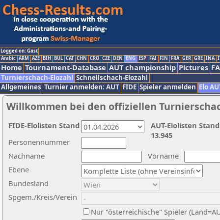
Logged on: Gast
Arabic
ARM
AZE
BIH
BUL
CAT
CHN
CRO
CZE
DEN
ENG
ESP
FAI
FIN
FRA
GER
GRE
INA
I
Home
Tournament-Database
AUT championship
Pictures
F
Turnierschach-Elozahl
Schnellschach-Elozahl
Allgemeines
Turnier anmelden: AUT
FIDE
Spieler anmelden
Elo AU
Willkommen bei den offiziellen Turnierscha
FIDE-Elolisten Stand
AUT-Elolisten Stand
13.945
Personennummer
Nachname
Vorname
Ebene
Bundesland
Spgem./Kreis/Verein
Nur "österreichische" Spieler (Land=A