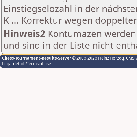
Einstiegselozahl in der nächst
K ... Korrektur wegen doppelt
Hinweis2
Kontumazen werden g
und sind in der Liste nicht enth
Chess-Tournament-Results-Server
© 2006-2026 Heinz Herzog
, CMS-
Legal details/Terms of use