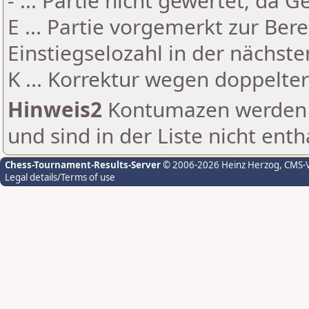
- ... Partie nicht gewertet, da 
E ... Partie vorgemerkt zur Be
Einstiegselozahl in der nächst
K ... Korrektur wegen doppelt
Hinweis2
Kontumazen werden g
und sind in der Liste nicht enth
Chess-Tournament-Results-Server
© 2006-2026 Heinz Herzog
, CMS-
Legal details/Terms of use