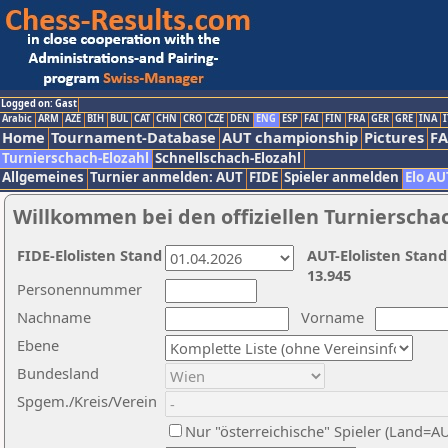
Logged on: Gast
Arabic
ARM
AZE
BIH
BUL
CAT
CHN
CRO
CZE
DEN
ENG
ESP
FAI
FIN
FRA
GER
GRE
INA
I
Home
Tournament-Database
AUT championship
Pictures
F
Turnierschach-Elozahl
Schnellschach-Elozahl
Allgemeines
Turnier anmelden: AUT
FIDE
Spieler anmelden
Elo AU
Willkommen bei den offiziellen Turnierscha
FIDE-Elolisten Stand
AUT-Elolisten Stand
13.945
Personennummer
Nachname
Vorname
Ebene
Bundesland
Spgem./Kreis/Verein
Nur "österreichische" Spieler (Land=A