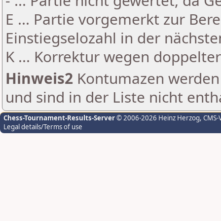
- ... Partie nicht gewertet, da 
E ... Partie vorgemerkt zur Be
Einstiegselozahl in der nächst
K ... Korrektur wegen doppelt
Hinweis2
Kontumazen werden g
und sind in der Liste nicht enth
Chess-Tournament-Results-Server
© 2006-2026 Heinz Herzog
, CMS-
Legal details/Terms of use