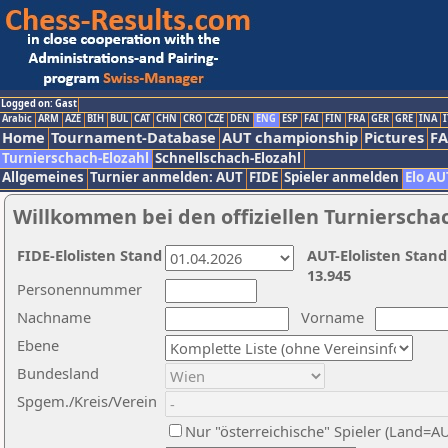
Logged on: Gast
Arabic
ARM
AZE
BIH
BUL
CAT
CHN
CRO
CZE
DEN
ENG
ESP
FAI
FIN
FRA
GER
GRE
INA
I
Home
Tournament-Database
AUT championship
Pictures
F
Turnierschach-Elozahl
Schnellschach-Elozahl
Allgemeines
Turnier anmelden: AUT
FIDE
Spieler anmelden
Elo AU
Willkommen bei den offiziellen Turnierscha
FIDE-Elolisten Stand
AUT-Elolisten Stand
13.945
Personennummer
Nachname
Vorname
Ebene
Bundesland
Spgem./Kreis/Verein
Nur "österreichische" Spieler (Land=A