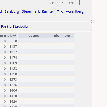
ch
Salzburg
Steiermark
Kärnten
Tirol
Vorarlberg
 Partie-Statistik
)
erg
elo+/-
gegner
elo
pnr
0
0
0
1137
0
1137
0
1174
0
1209
0
1183
0
1250
0
1373
0
1376
0
1406
0
1420
0
1420
0
1420