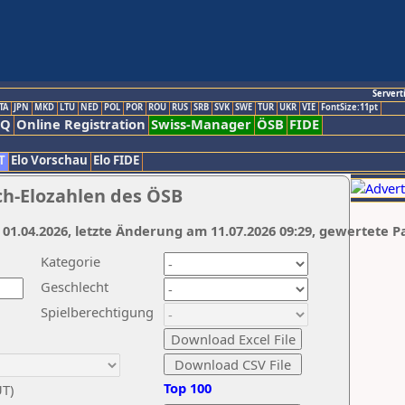
Servert
TA
JPN
MKD
LTU
NED
POL
POR
ROU
RUS
SRB
SVK
SWE
TUR
UKR
VIE
FontSize:11pt
AQ
Online Registration
Swiss-Manager
ÖSB
FIDE
T
Elo Vorschau
Elo FIDE
ch-Elozahlen des ÖSB
 01.04.2026, letzte Änderung am 11.07.2026 09:29, gewertete P
Kategorie
Geschlecht
Spielberechtigung
Top 100
UT)