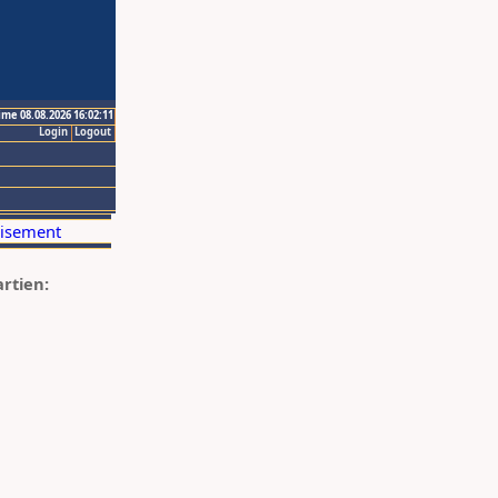
ime 08.08.2026 16:02:11
Login
Logout
artien: