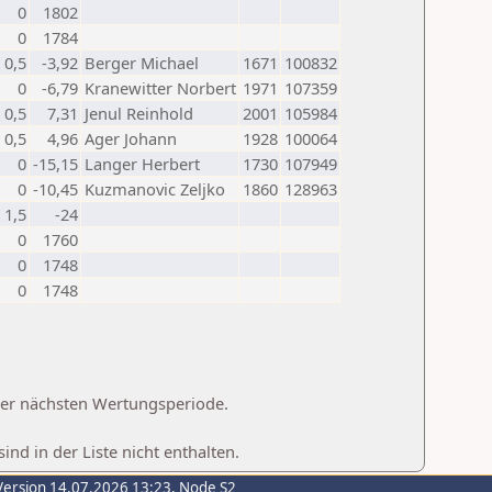
0
1802
0
1784
0,5
-3,92
Berger Michael
1671
100832
0
-6,79
Kranewitter Norbert
1971
107359
0,5
7,31
Jenul Reinhold
2001
105984
0,5
4,96
Ager Johann
1928
100064
0
-15,15
Langer Herbert
1730
107949
0
-10,45
Kuzmanovic Zeljko
1860
128963
1,5
-24
0
1760
0
1748
0
1748
 der nächsten Wertungsperiode.
d in der Liste nicht enthalten.
Version 14.07.2026 13:23, Node S2