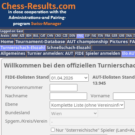
Logged on: Gast
Arabic
ARM
AZE
BIH
BUL
CAT
CHN
CRO
CZE
DEN
ENG
ESP
FAI
FIN
FRA
GER
GRE
INA
I
Home
Tournament-Database
AUT championship
Pictures
F
Turnierschach-Elozahl
Schnellschach-Elozahl
Allgemeines
Turnier anmelden: AUT
FIDE
Spieler anmelden
Elo AU
Willkommen bei den offiziellen Turnierscha
FIDE-Elolisten Stand
AUT-Elolisten Stand
13.945
Personennummer
Nachname
Vorname
Ebene
Bundesland
Spgem./Kreis/Verein
Nur "österreichische" Spieler (Land=A