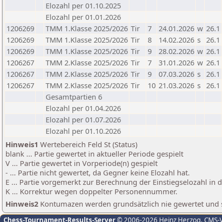
Elozahl per 01.10.2025
Elozahl per 01.01.2026
1206269
TMM 1.Klasse 2025/2026
Tir
7
24.01.2026
w
26.1
1206269
TMM 1.Klasse 2025/2026
Tir
8
14.02.2026
s
26.1
1206269
TMM 1.Klasse 2025/2026
Tir
9
28.02.2026
w
26.1
1206267
TMM 2.Klasse 2025/2026
Tir
7
31.01.2026
w
26.1
1206267
TMM 2.Klasse 2025/2026
Tir
9
07.03.2026
s
26.1
1206267
TMM 2.Klasse 2025/2026
Tir
10
21.03.2026
s
26.1
Gesamtpartien 6
Elozahl per 01.04.2026
Elozahl per 01.07.2026
Elozahl per 01.10.2026
Hinweis1
Wertebereich Feld St (Status)
blank ... Partie gewertet in aktueller Periode gespielt
V ... Partie gewertet in Vorperiode(n) gespielt
- ... Partie nicht gewertet, da Gegner keine Elozahl hat.
E ... Partie vorgemerkt zur Berechnung der Einstiegselozahl in
K ... Korrektur wegen doppelter Personennummer.
Hinweis2
Kontumazen werden grundsätzlich nie gewertet und sin
Chess-Tournament-Results-Server
© 2006-2026 Heinz Herzog
, CMS-