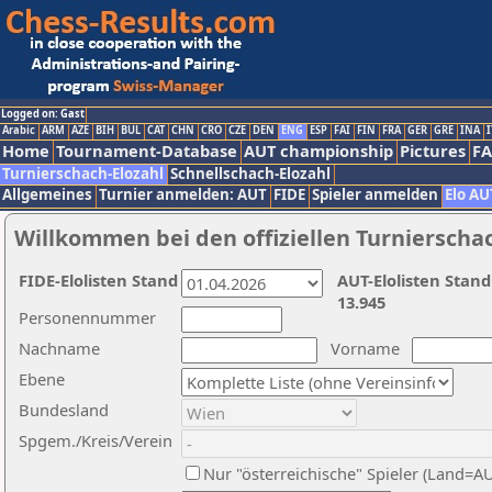
Logged on: Gast
Arabic
ARM
AZE
BIH
BUL
CAT
CHN
CRO
CZE
DEN
ENG
ESP
FAI
FIN
FRA
GER
GRE
INA
I
Home
Tournament-Database
AUT championship
Pictures
F
Turnierschach-Elozahl
Schnellschach-Elozahl
Allgemeines
Turnier anmelden: AUT
FIDE
Spieler anmelden
Elo AU
Willkommen bei den offiziellen Turnierscha
FIDE-Elolisten Stand
AUT-Elolisten Stand
13.945
Personennummer
Nachname
Vorname
Ebene
Bundesland
Spgem./Kreis/Verein
Nur "österreichische" Spieler (Land=A