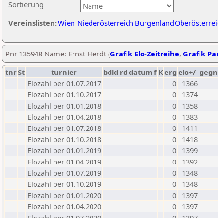
Sortierung
Vereinslisten:
Wien
Niederösterreich
Burgenland
Oberösterrei
Pnr:135948 Name: Ernst Herdt (
Grafik Elo-Zeitreihe
,
Grafik Par
tnr
St
turnier
bdld
rd
datum
f
K
erg
elo+/-
gegn
Elozahl per 01.07.2017
0
1366
Elozahl per 01.10.2017
0
1374
Elozahl per 01.01.2018
0
1358
Elozahl per 01.04.2018
0
1383
Elozahl per 01.07.2018
0
1411
Elozahl per 01.10.2018
0
1418
Elozahl per 01.01.2019
0
1399
Elozahl per 01.04.2019
0
1392
Elozahl per 01.07.2019
0
1348
Elozahl per 01.10.2019
0
1348
Elozahl per 01.01.2020
0
1397
Elozahl per 01.04.2020
0
1397
Elozahl per 01.07.2020
0
1397