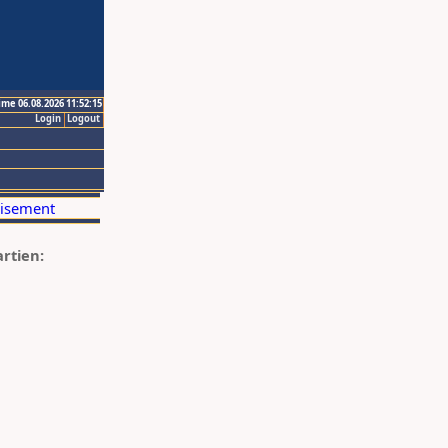
ime 06.08.2026 11:52:15
Login
Logout
artien: