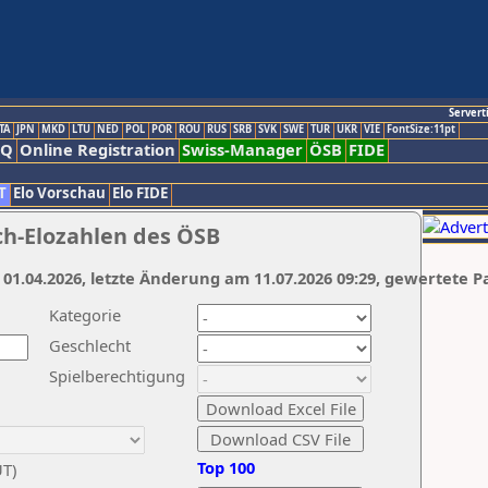
Servert
TA
JPN
MKD
LTU
NED
POL
POR
ROU
RUS
SRB
SVK
SWE
TUR
UKR
VIE
FontSize:11pt
AQ
Online Registration
Swiss-Manager
ÖSB
FIDE
T
Elo Vorschau
Elo FIDE
ch-Elozahlen des ÖSB
 01.04.2026, letzte Änderung am 11.07.2026 09:29, gewertete P
Kategorie
Geschlecht
Spielberechtigung
Top 100
UT)