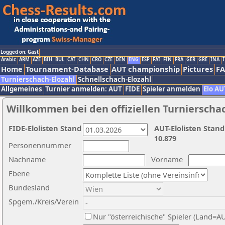
Logged on: Gast
Arabic
ARM
AZE
BIH
BUL
CAT
CHN
CRO
CZE
DEN
ENG
ESP
FAI
FIN
FRA
GER
GRE
INA
I
Home
Tournament-Database
AUT championship
Pictures
F
Turnierschach-Elozahl
Schnellschach-Elozahl
Allgemeines
Turnier anmelden: AUT
FIDE
Spieler anmelden
Elo AU
Willkommen bei den offiziellen Turnierscha
FIDE-Elolisten Stand
AUT-Elolisten Stand
10.879
Personennummer
Nachname
Vorname
Ebene
Bundesland
Spgem./Kreis/Verein
Nur "österreichische" Spieler (Land=A