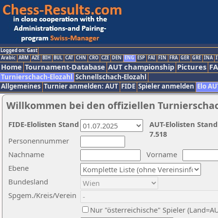
Logged on: Gast
Arabic
ARM
AZE
BIH
BUL
CAT
CHN
CRO
CZE
DEN
ENG
ESP
FAI
FIN
FRA
GER
GRE
INA
I
Home
Tournament-Database
AUT championship
Pictures
F
Turnierschach-Elozahl
Schnellschach-Elozahl
Allgemeines
Turnier anmelden: AUT
FIDE
Spieler anmelden
Elo AU
Willkommen bei den offiziellen Turnierscha
FIDE-Elolisten Stand
AUT-Elolisten Stand
7.518
Personennummer
Nachname
Vorname
Ebene
Bundesland
Spgem./Kreis/Verein
Nur "österreichische" Spieler (Land=A