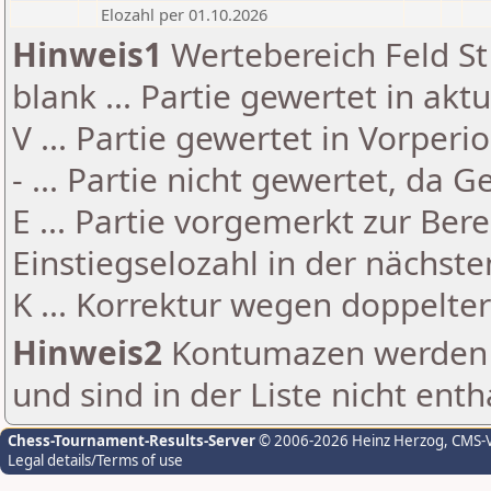
Elozahl per 01.10.2026
Hinweis1
Wertebereich Feld St 
blank ... Partie gewertet in akt
V ... Partie gewertet in Vorperi
- ... Partie nicht gewertet, da 
E ... Partie vorgemerkt zur Be
Einstiegselozahl in der nächst
K ... Korrektur wegen doppelt
Hinweis2
Kontumazen werden g
und sind in der Liste nicht enth
Chess-Tournament-Results-Server
© 2006-2026 Heinz Herzog
, CMS-
Legal details/Terms of use