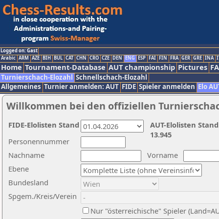
Logged on: Gast
Arabic
ARM
AZE
BIH
BUL
CAT
CHN
CRO
CZE
DEN
ENG
ESP
FAI
FIN
FRA
GER
GRE
INA
I
Home
Tournament-Database
AUT championship
Pictures
F
Turnierschach-Elozahl
Schnellschach-Elozahl
Allgemeines
Turnier anmelden: AUT
FIDE
Spieler anmelden
Elo AU
Willkommen bei den offiziellen Turnierscha
FIDE-Elolisten Stand
AUT-Elolisten Stand
13.945
Personennummer
Nachname
Vorname
Ebene
Bundesland
Spgem./Kreis/Verein
Nur "österreichische" Spieler (Land=A