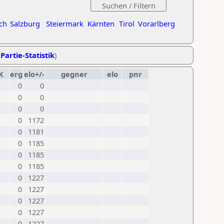
ch
Salzburg
Steiermark
Kärnten
Tirol
Vorarlberg
Partie-Statistik
)
K
erg
elo+/-
gegner
elo
pnr
0
0
0
0
0
0
0
1172
0
1181
0
1185
0
1185
0
1185
0
1227
0
1227
0
1227
0
1227
0
1227