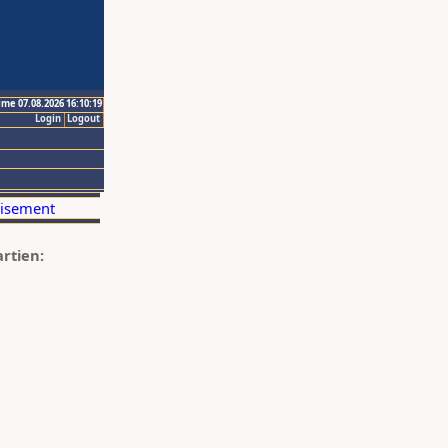
ime 07.08.2026 16:10:19
Login
Logout
artien: