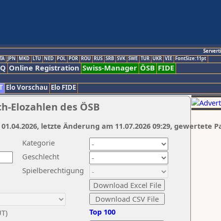
Servert
TA
JPN
MKD
LTU
NED
POL
POR
ROU
RUS
SRB
SVK
SWE
TUR
UKR
VIE
FontSize:11pt
AQ
Online Registration
Swiss-Manager
ÖSB
FIDE
T
Elo Vorschau
Elo FIDE
ch-Elozahlen des ÖSB
 01.04.2026, letzte Änderung am 11.07.2026 09:29, gewertete P
Kategorie
Geschlecht
Spielberechtigung
Top 100
UT)