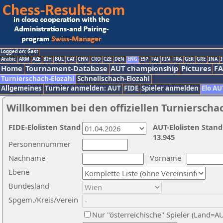
Logged on: Gast
Arabic
ARM
AZE
BIH
BUL
CAT
CHN
CRO
CZE
DEN
ENG
ESP
FAI
FIN
FRA
GER
GRE
INA
I
Home
Tournament-Database
AUT championship
Pictures
F
Turnierschach-Elozahl
Schnellschach-Elozahl
Allgemeines
Turnier anmelden: AUT
FIDE
Spieler anmelden
Elo AU
Willkommen bei den offiziellen Turnierscha
FIDE-Elolisten Stand
AUT-Elolisten Stand
13.945
Personennummer
Nachname
Vorname
Ebene
Bundesland
Spgem./Kreis/Verein
Nur "österreichische" Spieler (Land=A