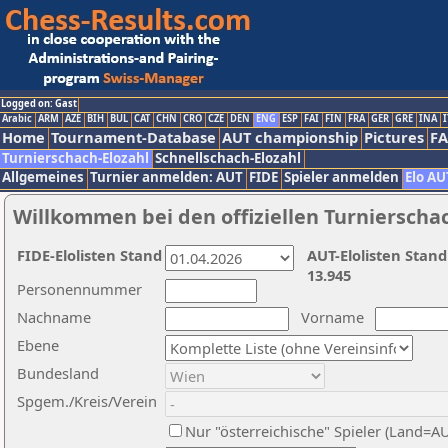
Logged on: Gast
Arabic
ARM
AZE
BIH
BUL
CAT
CHN
CRO
CZE
DEN
ENG
ESP
FAI
FIN
FRA
GER
GRE
INA
I
Home
Tournament-Database
AUT championship
Pictures
F
Turnierschach-Elozahl
Schnellschach-Elozahl
Allgemeines
Turnier anmelden: AUT
FIDE
Spieler anmelden
Elo AU
Willkommen bei den offiziellen Turnierscha
FIDE-Elolisten Stand
AUT-Elolisten Stand
13.945
Personennummer
Nachname
Vorname
Ebene
Bundesland
Spgem./Kreis/Verein
Nur "österreichische" Spieler (Land=A