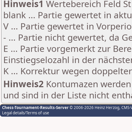
Hinweis1
Wertebereich Feld St 
blank ... Partie gewertet in akt
V ... Partie gewertet in Vorperi
- ... Partie nicht gewertet, da 
E ... Partie vorgemerkt zur Be
Einstiegselozahl in der nächst
K ... Korrektur wegen doppelt
Hinweis2
Kontumazen werden g
und sind in der Liste nicht enth
Chess-Tournament-Results-Server
© 2006-2026 Heinz Herzog
, CMS-
Legal details/Terms of use