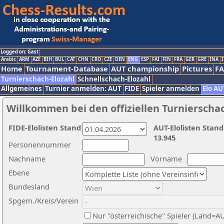
Logged on: Gast
Arabic
ARM
AZE
BIH
BUL
CAT
CHN
CRO
CZE
DEN
ENG
ESP
FAI
FIN
FRA
GER
GRE
INA
I
Home
Tournament-Database
AUT championship
Pictures
F
Turnierschach-Elozahl
Schnellschach-Elozahl
Allgemeines
Turnier anmelden: AUT
FIDE
Spieler anmelden
Elo AU
Willkommen bei den offiziellen Turnierscha
FIDE-Elolisten Stand
AUT-Elolisten Stand
13.945
Personennummer
Nachname
Vorname
Ebene
Bundesland
Spgem./Kreis/Verein
Nur "österreichische" Spieler (Land=A