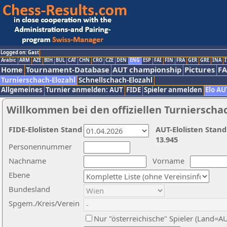
Logged on: Gast
Arabic
ARM
AZE
BIH
BUL
CAT
CHN
CRO
CZE
DEN
ENG
ESP
FAI
FIN
FRA
GER
GRE
INA
I
Home
Tournament-Database
AUT championship
Pictures
F
Turnierschach-Elozahl
Schnellschach-Elozahl
Allgemeines
Turnier anmelden: AUT
FIDE
Spieler anmelden
Elo AU
Willkommen bei den offiziellen Turnierscha
FIDE-Elolisten Stand
AUT-Elolisten Stand
13.945
Personennummer
Nachname
Vorname
Ebene
Bundesland
Spgem./Kreis/Verein
Nur "österreichische" Spieler (Land=A