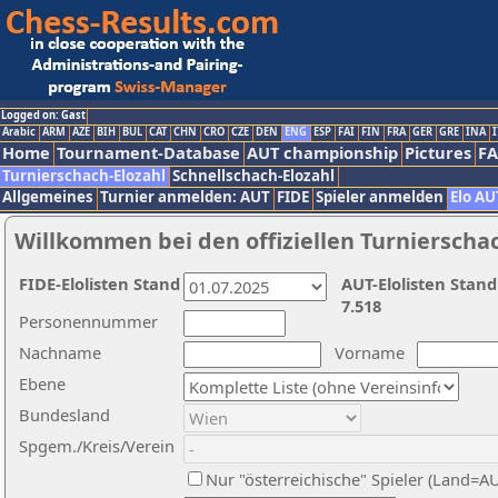
Logged on: Gast
Arabic
ARM
AZE
BIH
BUL
CAT
CHN
CRO
CZE
DEN
ENG
ESP
FAI
FIN
FRA
GER
GRE
INA
I
Home
Tournament-Database
AUT championship
Pictures
F
Turnierschach-Elozahl
Schnellschach-Elozahl
Allgemeines
Turnier anmelden: AUT
FIDE
Spieler anmelden
Elo AU
Willkommen bei den offiziellen Turnierscha
FIDE-Elolisten Stand
AUT-Elolisten Stand
7.518
Personennummer
Nachname
Vorname
Ebene
Bundesland
Spgem./Kreis/Verein
Nur "österreichische" Spieler (Land=A