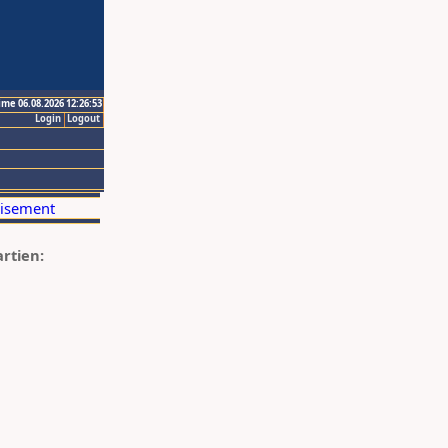
ime 06.08.2026 12:26:53
Login
Logout
artien: