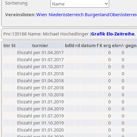
Sortierung
Vereinslisten:
Wien
Niederösterreich
Burgenland
Oberösterrei
Pnr:135168 Name: Michael Hochedlinger (
Grafik Elo-Zeitreihe
,
tnr
St
turnier
bdld
rd
datum
f
K
erg
elo+/-
gegn
Elozahl per 01.04.2017
0
0
Elozahl per 01.07.2017
0
0
Elozahl per 01.10.2017
0
0
Elozahl per 01.01.2018
0
0
Elozahl per 01.04.2018
0
0
Elozahl per 01.07.2018
0
0
Elozahl per 01.10.2018
0
0
Elozahl per 01.01.2019
0
0
Elozahl per 01.04.2019
0
0
Elozahl per 01.07.2019
0
0
Elozahl per 01.10.2019
0
0
Elozahl per 01.01.2020
0
0
Elozahl per 01.04.2020
0
0