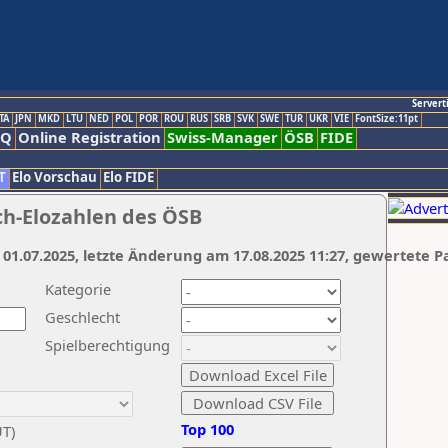
Servert
TA
JPN
MKD
LTU
NED
POL
POR
ROU
RUS
SRB
SVK
SWE
TUR
UKR
VIE
FontSize:11pt
AQ
Online Registration
Swiss-Manager
ÖSB
FIDE
T
Elo Vorschau
Elo FIDE
ch-Elozahlen des ÖSB
 01.07.2025, letzte Änderung am 17.08.2025 11:27, gewertete P
Kategorie
Geschlecht
Spielberechtigung
Top 100
UT)