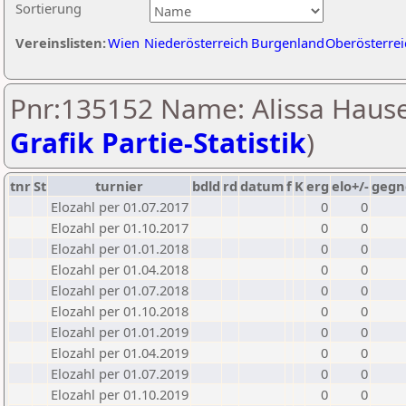
Sortierung
Vereinslisten:
Wien
Niederösterreich
Burgenland
Oberösterrei
Pnr:135152 Name: Alissa Hause
Grafik Partie-Statistik
)
tnr
St
turnier
bdld
rd
datum
f
K
erg
elo+/-
gegn
Elozahl per 01.07.2017
0
0
Elozahl per 01.10.2017
0
0
Elozahl per 01.01.2018
0
0
Elozahl per 01.04.2018
0
0
Elozahl per 01.07.2018
0
0
Elozahl per 01.10.2018
0
0
Elozahl per 01.01.2019
0
0
Elozahl per 01.04.2019
0
0
Elozahl per 01.07.2019
0
0
Elozahl per 01.10.2019
0
0