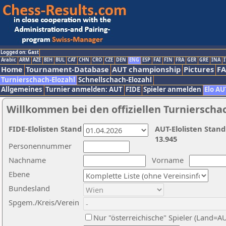
Logged on: Gast
Arabic
ARM
AZE
BIH
BUL
CAT
CHN
CRO
CZE
DEN
ENG
ESP
FAI
FIN
FRA
GER
GRE
INA
I
Home
Tournament-Database
AUT championship
Pictures
F
Turnierschach-Elozahl
Schnellschach-Elozahl
Allgemeines
Turnier anmelden: AUT
FIDE
Spieler anmelden
Elo AU
Willkommen bei den offiziellen Turnierscha
FIDE-Elolisten Stand
AUT-Elolisten Stand
13.945
Personennummer
Nachname
Vorname
Ebene
Bundesland
Spgem./Kreis/Verein
Nur "österreichische" Spieler (Land=A