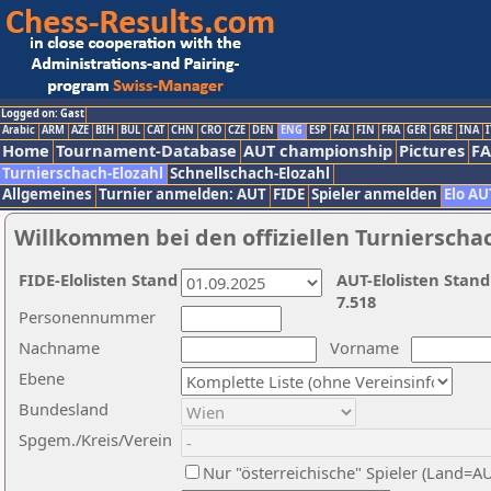
Logged on: Gast
Arabic
ARM
AZE
BIH
BUL
CAT
CHN
CRO
CZE
DEN
ENG
ESP
FAI
FIN
FRA
GER
GRE
INA
I
Home
Tournament-Database
AUT championship
Pictures
F
Turnierschach-Elozahl
Schnellschach-Elozahl
Allgemeines
Turnier anmelden: AUT
FIDE
Spieler anmelden
Elo AU
Willkommen bei den offiziellen Turnierscha
FIDE-Elolisten Stand
AUT-Elolisten Stand
7.518
Personennummer
Nachname
Vorname
Ebene
Bundesland
Spgem./Kreis/Verein
Nur "österreichische" Spieler (Land=A