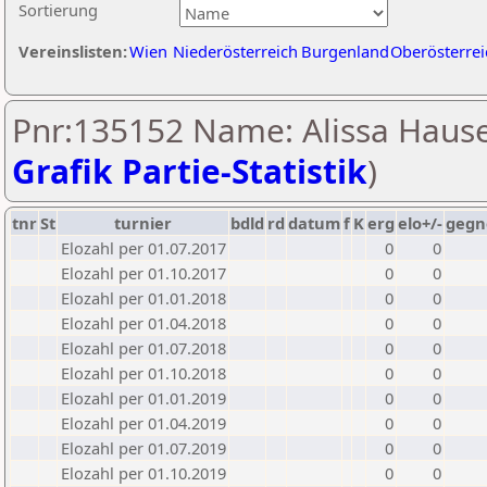
Sortierung
Vereinslisten:
Wien
Niederösterreich
Burgenland
Oberösterrei
Pnr:135152 Name: Alissa Hause
Grafik Partie-Statistik
)
tnr
St
turnier
bdld
rd
datum
f
K
erg
elo+/-
gegn
Elozahl per 01.07.2017
0
0
Elozahl per 01.10.2017
0
0
Elozahl per 01.01.2018
0
0
Elozahl per 01.04.2018
0
0
Elozahl per 01.07.2018
0
0
Elozahl per 01.10.2018
0
0
Elozahl per 01.01.2019
0
0
Elozahl per 01.04.2019
0
0
Elozahl per 01.07.2019
0
0
Elozahl per 01.10.2019
0
0