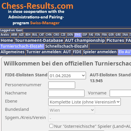
Logged on: Gast
Arabic
ARM
AZE
BIH
BUL
CAT
CHN
CRO
CZE
DEN
ENG
ESP
FAI
FIN
FRA
GER
GRE
INA
I
Home
Tournament-Database
AUT championship
Pictures
F
Turnierschach-Elozahl
Schnellschach-Elozahl
Allgemeines
Turnier anmelden: AUT
FIDE
Spieler anmelden
Elo AU
Willkommen bei den offiziellen Turnierscha
FIDE-Elolisten Stand
AUT-Elolisten Stand
13.945
Personennummer
Nachname
Vorname
Ebene
Bundesland
Spgem./Kreis/Verein
Nur "österreichische" Spieler (Land=A