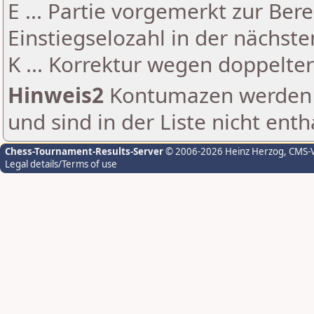
E ... Partie vorgemerkt zur Be
Einstiegselozahl in der nächst
K ... Korrektur wegen doppelt
Hinweis2
Kontumazen werden g
und sind in der Liste nicht enth
Chess-Tournament-Results-Server
© 2006-2026 Heinz Herzog
, CMS-
Legal details/Terms of use