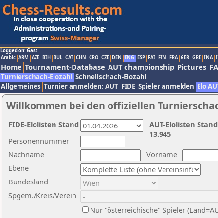
Logged on: Gast
Arabic
ARM
AZE
BIH
BUL
CAT
CHN
CRO
CZE
DEN
ENG
ESP
FAI
FIN
FRA
GER
GRE
INA
I
Home
Tournament-Database
AUT championship
Pictures
F
Turnierschach-Elozahl
Schnellschach-Elozahl
Allgemeines
Turnier anmelden: AUT
FIDE
Spieler anmelden
Elo AU
Willkommen bei den offiziellen Turnierscha
FIDE-Elolisten Stand
AUT-Elolisten Stand
13.945
Personennummer
Nachname
Vorname
Ebene
Bundesland
Spgem./Kreis/Verein
Nur "österreichische" Spieler (Land=A