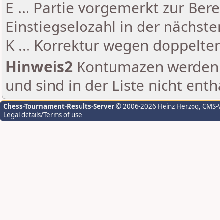
E ... Partie vorgemerkt zur Be
Einstiegselozahl in der nächst
K ... Korrektur wegen doppelt
Hinweis2
Kontumazen werden g
und sind in der Liste nicht enth
Chess-Tournament-Results-Server
© 2006-2026 Heinz Herzog
, CMS-
Legal details/Terms of use