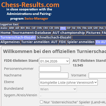
Logged on: Gast
Arabic
ARM
AZE
BIH
BUL
CAT
CHN
CRO
CZE
DEN
ENG
ESP
FAI
FIN
FRA
GER
GRE
INA
I
Home
Tournament-Database
AUT championship
Pictures
F
Turnierschach-Elozahl
Schnellschach-Elozahl
Allgemeines
Turnier anmelden: AUT
FIDE
Spieler anmelden
Elo AU
Willkommen bei den offiziellen Turnierscha
FIDE-Elolisten Stand
AUT-Elolisten Stand
13.945
Personennummer
Nachname
Vorname
Ebene
Bundesland
Spgem./Kreis/Verein
Nur "österreichische" Spieler (Land=A