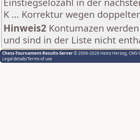
Einstiegselozahl in der nächst
K ... Korrektur wegen doppelt
Hinweis2
Kontumazen werden g
und sind in der Liste nicht enth
Chess-Tournament-Results-Server
© 2006-2026 Heinz Herzog
, CMS-
Legal details/Terms of use