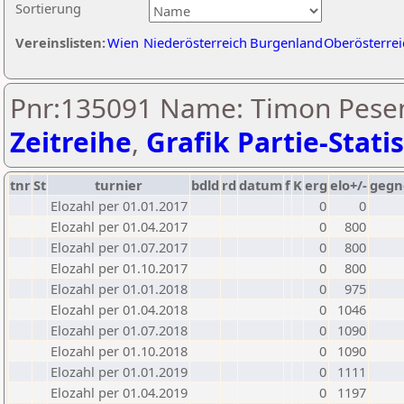
Sortierung
Vereinslisten:
Wien
Niederösterreich
Burgenland
Oberösterrei
Pnr:135091 Name: Timon Pesen
Zeitreihe
,
Grafik Partie-Statis
tnr
St
turnier
bdld
rd
datum
f
K
erg
elo+/-
gegn
Elozahl per 01.01.2017
0
0
Elozahl per 01.04.2017
0
800
Elozahl per 01.07.2017
0
800
Elozahl per 01.10.2017
0
800
Elozahl per 01.01.2018
0
975
Elozahl per 01.04.2018
0
1046
Elozahl per 01.07.2018
0
1090
Elozahl per 01.10.2018
0
1090
Elozahl per 01.01.2019
0
1111
Elozahl per 01.04.2019
0
1197