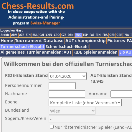
Logged on: Gast
Arabic
ARM
AZE
BIH
BUL
CAT
CHN
CRO
CZE
DEN
ENG
ESP
FAI
FIN
FRA
GER
GRE
INA
I
Home
Tournament-Database
AUT championship
Pictures
F
Turnierschach-Elozahl
Schnellschach-Elozahl
Allgemeines
Turnier anmelden: AUT
FIDE
Spieler anmelden
Elo AU
Willkommen bei den offiziellen Turnierscha
FIDE-Elolisten Stand
AUT-Elolisten Stand
13.945
Personennummer
Nachname
Vorname
Ebene
Bundesland
Spgem./Kreis/Verein
Nur "österreichische" Spieler (Land=A