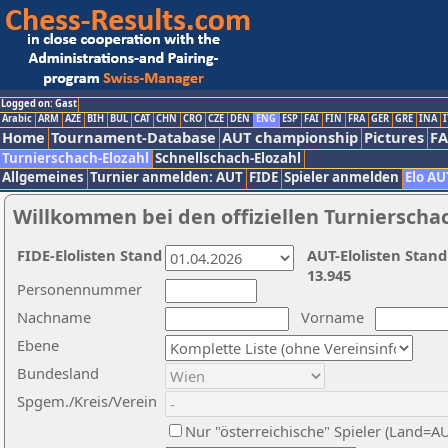
Logged on: Gast
Arabic
ARM
AZE
BIH
BUL
CAT
CHN
CRO
CZE
DEN
ENG
ESP
FAI
FIN
FRA
GER
GRE
INA
I
Home
Tournament-Database
AUT championship
Pictures
F
Turnierschach-Elozahl
Schnellschach-Elozahl
Allgemeines
Turnier anmelden: AUT
FIDE
Spieler anmelden
Elo AU
Willkommen bei den offiziellen Turnierscha
FIDE-Elolisten Stand
AUT-Elolisten Stand
13.945
Personennummer
Nachname
Vorname
Ebene
Bundesland
Spgem./Kreis/Verein
Nur "österreichische" Spieler (Land=A