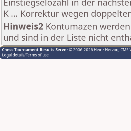
Einstiegselozahl in der nächst
K ... Korrektur wegen doppelt
Hinweis2
Kontumazen werden g
und sind in der Liste nicht enth
Chess-Tournament-Results-Server
© 2006-2026 Heinz Herzog
, CMS-
Legal details/Terms of use