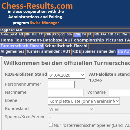
Logged on: Gast
Arabic
ARM
AZE
BIH
BUL
CAT
CHN
CRO
CZE
DEN
ENG
ESP
FAI
FIN
FRA
GER
GRE
INA
I
Home
Tournament-Database
AUT championship
Pictures
F
Turnierschach-Elozahl
Schnellschach-Elozahl
Allgemeines
Turnier anmelden: AUT
FIDE
Spieler anmelden
Elo AU
Willkommen bei den offiziellen Turnierscha
FIDE-Elolisten Stand
AUT-Elolisten Stand
13.945
Personennummer
Nachname
Vorname
Ebene
Bundesland
Spgem./Kreis/Verein
Nur "österreichische" Spieler (Land=A