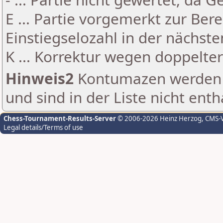
E ... Partie vorgemerkt zur Be
Einstiegselozahl in der nächst
K ... Korrektur wegen doppelt
Hinweis2
Kontumazen werden g
und sind in der Liste nicht enth
Chess-Tournament-Results-Server
© 2006-2026 Heinz Herzog
, CMS-
Legal details/Terms of use