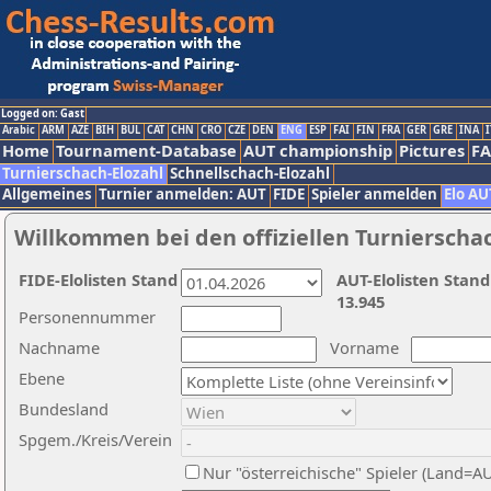
Logged on: Gast
Arabic
ARM
AZE
BIH
BUL
CAT
CHN
CRO
CZE
DEN
ENG
ESP
FAI
FIN
FRA
GER
GRE
INA
I
Home
Tournament-Database
AUT championship
Pictures
F
Turnierschach-Elozahl
Schnellschach-Elozahl
Allgemeines
Turnier anmelden: AUT
FIDE
Spieler anmelden
Elo AU
Willkommen bei den offiziellen Turnierscha
FIDE-Elolisten Stand
AUT-Elolisten Stand
13.945
Personennummer
Nachname
Vorname
Ebene
Bundesland
Spgem./Kreis/Verein
Nur "österreichische" Spieler (Land=A