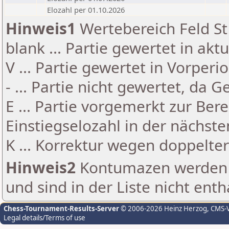
Elozahl per 01.10.2026
Hinweis1
Wertebereich Feld St 
blank ... Partie gewertet in akt
V ... Partie gewertet in Vorperi
- ... Partie nicht gewertet, da 
E ... Partie vorgemerkt zur Be
Einstiegselozahl in der nächst
K ... Korrektur wegen doppelt
Hinweis2
Kontumazen werden g
und sind in der Liste nicht enth
Chess-Tournament-Results-Server
© 2006-2026 Heinz Herzog
, CMS-
Legal details/Terms of use