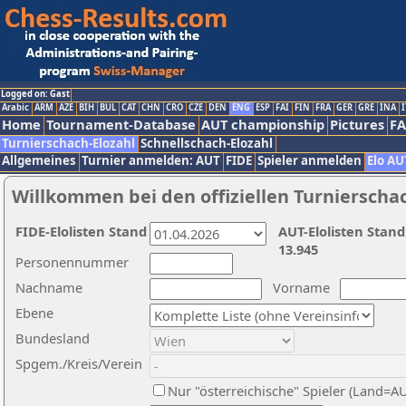
Logged on: Gast
Arabic
ARM
AZE
BIH
BUL
CAT
CHN
CRO
CZE
DEN
ENG
ESP
FAI
FIN
FRA
GER
GRE
INA
I
Home
Tournament-Database
AUT championship
Pictures
F
Turnierschach-Elozahl
Schnellschach-Elozahl
Allgemeines
Turnier anmelden: AUT
FIDE
Spieler anmelden
Elo AU
Willkommen bei den offiziellen Turnierscha
FIDE-Elolisten Stand
AUT-Elolisten Stand
13.945
Personennummer
Nachname
Vorname
Ebene
Bundesland
Spgem./Kreis/Verein
Nur "österreichische" Spieler (Land=A