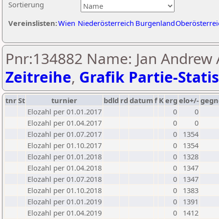
Sortierung
Vereinslisten:
Wien
Niederösterreich
Burgenland
Oberösterrei
Pnr:134882 Name: Jan Andrew A
Zeitreihe
,
Grafik Partie-Statis
tnr
St
turnier
bdld
rd
datum
f
K
erg
elo+/-
gegn
Elozahl per 01.01.2017
0
0
Elozahl per 01.04.2017
0
0
Elozahl per 01.07.2017
0
1354
Elozahl per 01.10.2017
0
1354
Elozahl per 01.01.2018
0
1328
Elozahl per 01.04.2018
0
1347
Elozahl per 01.07.2018
0
1347
Elozahl per 01.10.2018
0
1383
Elozahl per 01.01.2019
0
1391
Elozahl per 01.04.2019
0
1412