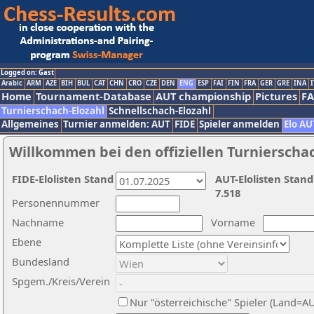
Logged on: Gast
Arabic
ARM
AZE
BIH
BUL
CAT
CHN
CRO
CZE
DEN
ENG
ESP
FAI
FIN
FRA
GER
GRE
INA
I
Home
Tournament-Database
AUT championship
Pictures
F
Turnierschach-Elozahl
Schnellschach-Elozahl
Allgemeines
Turnier anmelden: AUT
FIDE
Spieler anmelden
Elo AU
Willkommen bei den offiziellen Turnierscha
FIDE-Elolisten Stand
AUT-Elolisten Stand
7.518
Personennummer
Nachname
Vorname
Ebene
Bundesland
Spgem./Kreis/Verein
Nur "österreichische" Spieler (Land=A