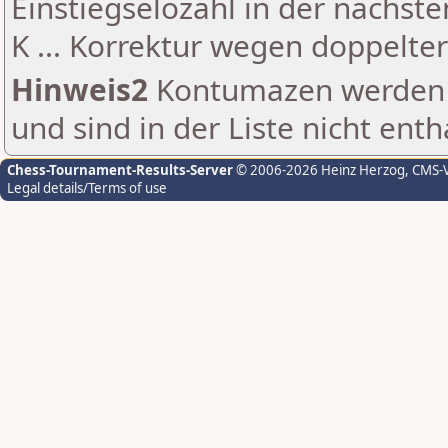
Einstiegselozahl in der nächst
K ... Korrektur wegen doppelt
Hinweis2
Kontumazen werden g
und sind in der Liste nicht enth
Chess-Tournament-Results-Server
© 2006-2026 Heinz Herzog
, CMS-
Legal details/Terms of use