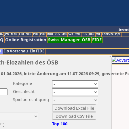
Servert
TA
JPN
MKD
LTU
NED
POL
POR
ROU
RUS
SRB
SVK
SWE
TUR
UKR
VIE
FontSize:11pt
AQ
Online Registration
Swiss-Manager
ÖSB
FIDE
T
Elo Vorschau
Elo FIDE
ch-Elozahlen des ÖSB
 01.04.2026, letzte Änderung am 11.07.2026 09:29, gewertete P
Kategorie
Geschlecht
Spielberechtigung
Top 100
UT)