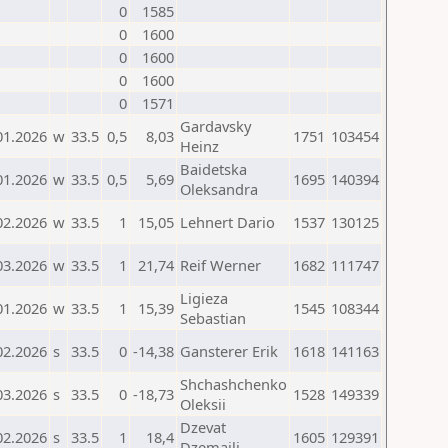
0
1585
0
1600
0
1600
0
1600
0
1571
Gardavsky
01.2026
w
33.5
0,5
8,03
1751
103454
Heinz
Baidetska
01.2026
w
33.5
0,5
5,69
1695
140394
Oleksandra
02.2026
w
33.5
1
15,05
Lehnert Dario
1537
130125
03.2026
w
33.5
1
21,74
Reif Werner
1682
111747
Ligieza
01.2026
w
33.5
1
15,39
1545
108344
Sebastian
02.2026
s
33.5
0
-14,38
Gansterer Erik
1618
141163
Shchashchenko
03.2026
s
33.5
0
-18,73
1528
149339
Oleksii
Dzevat
02.2026
s
33.5
1
18,4
1605
129391
Dzemaili