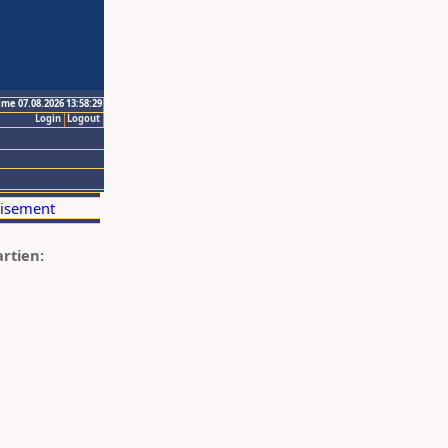
ime 07.08.2026 13:58:29
Login
Logout
artien: