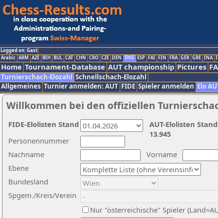
Logged on: Gast
Arabic
ARM
AZE
BIH
BUL
CAT
CHN
CRO
CZE
DEN
ENG
ESP
FAI
FIN
FRA
GER
GRE
INA
I
Home
Tournament-Database
AUT championship
Pictures
F
Turnierschach-Elozahl
Schnellschach-Elozahl
Allgemeines
Turnier anmelden: AUT
FIDE
Spieler anmelden
Elo AU
Willkommen bei den offiziellen Turnierscha
FIDE-Elolisten Stand
AUT-Elolisten Stand
13.945
Personennummer
Nachname
Vorname
Ebene
Bundesland
Spgem./Kreis/Verein
Nur "österreichische" Spieler (Land=A