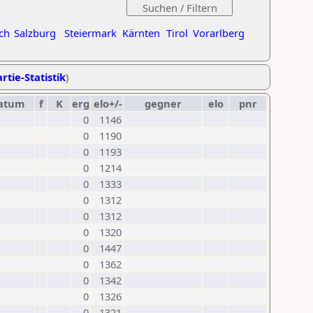
ch
Salzburg
Steiermark
Kärnten
Tirol
Vorarlberg
rtie-Statistik
)
atum
f
K
erg
elo+/-
gegner
elo
pnr
0
1146
0
1190
0
1193
0
1214
0
1333
0
1312
0
1312
0
1320
0
1447
0
1362
0
1342
0
1326
0
1321