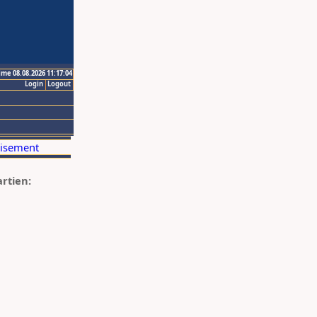
ime 08.08.2026 11:17:04
Login
Logout
artien: