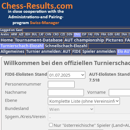
Logged on: Gast
Arabic
ARM
AZE
BIH
BUL
CAT
CHN
CRO
CZE
DEN
ENG
ESP
FAI
FIN
FRA
GER
GRE
INA
I
Home
Tournament-Database
AUT championship
Pictures
F
Turnierschach-Elozahl
Schnellschach-Elozahl
Allgemeines
Turnier anmelden: AUT
FIDE
Spieler anmelden
Elo AU
Willkommen bei den offiziellen Turnierscha
FIDE-Elolisten Stand
AUT-Elolisten Stand
7.518
Personennummer
Nachname
Vorname
Ebene
Bundesland
Spgem./Kreis/Verein
Nur "österreichische" Spieler (Land=A