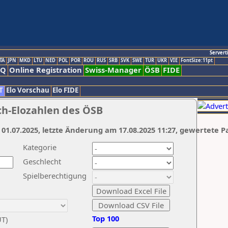
Servert
TA
JPN
MKD
LTU
NED
POL
POR
ROU
RUS
SRB
SVK
SWE
TUR
UKR
VIE
FontSize:11pt
AQ
Online Registration
Swiss-Manager
ÖSB
FIDE
T
Elo Vorschau
Elo FIDE
ch-Elozahlen des ÖSB
 01.07.2025, letzte Änderung am 17.08.2025 11:27, gewertete P
Kategorie
Geschlecht
Spielberechtigung
Top 100
UT)