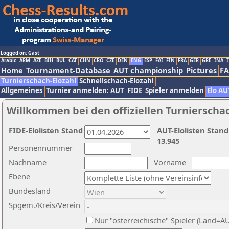
Logged on: Gast
Arabic
ARM
AZE
BIH
BUL
CAT
CHN
CRO
CZE
DEN
ENG
ESP
FAI
FIN
FRA
GER
GRE
INA
I
Home
Tournament-Database
AUT championship
Pictures
F
Turnierschach-Elozahl
Schnellschach-Elozahl
Allgemeines
Turnier anmelden: AUT
FIDE
Spieler anmelden
Elo AU
Willkommen bei den offiziellen Turnierscha
FIDE-Elolisten Stand
AUT-Elolisten Stand
13.945
Personennummer
Nachname
Vorname
Ebene
Bundesland
Spgem./Kreis/Verein
Nur "österreichische" Spieler (Land=A