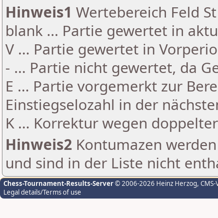
Hinweis1
Wertebereich Feld St 
blank ... Partie gewertet in akt
V ... Partie gewertet in Vorperi
- ... Partie nicht gewertet, da 
E ... Partie vorgemerkt zur Be
Einstiegselozahl in der nächst
K ... Korrektur wegen doppelt
Hinweis2
Kontumazen werden g
und sind in der Liste nicht enth
Chess-Tournament-Results-Server
© 2006-2026 Heinz Herzog
, CMS-
Legal details/Terms of use