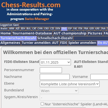
Logged on: Gast
Arabic
ARM
AZE
BIH
BUL
CAT
CHN
CRO
CZE
DEN
ENG
ESP
FAI
FIN
FRA
GER
GRE
INA
I
Home
Tournament-Database
AUT championship
Pictures
F
Turnierschach-Elozahl
Schnellschach-Elozahl
Allgemeines
Turnier anmelden: AUT
FIDE
Spieler anmelden
Elo AU
Willkommen bei den offiziellen Turnierscha
FIDE-Elolisten Stand
AUT-Elolisten Stand
8.601
Personennummer
Nachname
Vorname
Ebene
Bundesland
Spgem./Kreis/Verein
Nur "österreichische" Spieler (Land=A