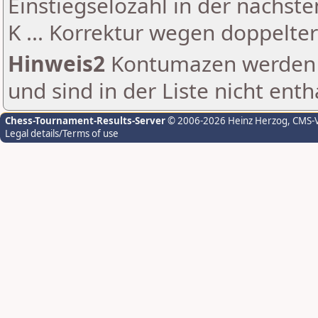
Einstiegselozahl in der nächst
K ... Korrektur wegen doppelt
Hinweis2
Kontumazen werden g
und sind in der Liste nicht enth
Chess-Tournament-Results-Server
© 2006-2026 Heinz Herzog
, CMS-
Legal details/Terms of use