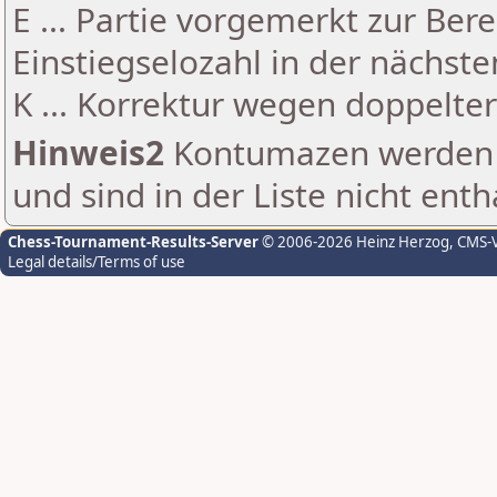
E ... Partie vorgemerkt zur Be
Einstiegselozahl in der nächst
K ... Korrektur wegen doppelt
Hinweis2
Kontumazen werden g
und sind in der Liste nicht enth
Chess-Tournament-Results-Server
© 2006-2026 Heinz Herzog
, CMS-
Legal details/Terms of use