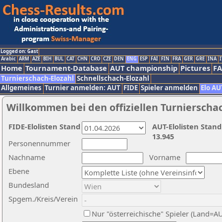
Logged on: Gast
Arabic
ARM
AZE
BIH
BUL
CAT
CHN
CRO
CZE
DEN
ENG
ESP
FAI
FIN
FRA
GER
GRE
INA
I
Home
Tournament-Database
AUT championship
Pictures
F
Turnierschach-Elozahl
Schnellschach-Elozahl
Allgemeines
Turnier anmelden: AUT
FIDE
Spieler anmelden
Elo AU
Willkommen bei den offiziellen Turnierscha
FIDE-Elolisten Stand
AUT-Elolisten Stand
13.945
Personennummer
Nachname
Vorname
Ebene
Bundesland
Spgem./Kreis/Verein
Nur "österreichische" Spieler (Land=A