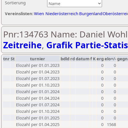
Sortierung
Vereinslisten:
Wien
Niederösterreich
Burgenland
Oberösterrei
Pnr:134763 Name: Daniel Wohls
Zeitreihe
,
Grafik Partie-Statis
tnr
St
turnier
bdld
rd
datum
f
K
erg
elo+/-
gegn
Elozahl per 01.01.2023
0
0
Elozahl per 01.04.2023
0
0
Elozahl per 01.07.2023
0
0
Elozahl per 01.10.2023
0
0
Elozahl per 01.01.2024
0
0
Elozahl per 01.04.2024
0
0
Elozahl per 01.07.2024
0
0
Elozahl per 01.10.2024
0
0
Elozahl per 01.01.2025
0
0
Elozahl per 01.04.2025
0
1568