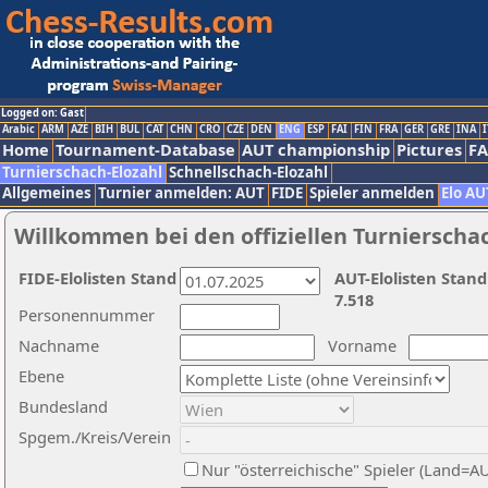
Logged on: Gast
Arabic
ARM
AZE
BIH
BUL
CAT
CHN
CRO
CZE
DEN
ENG
ESP
FAI
FIN
FRA
GER
GRE
INA
I
Home
Tournament-Database
AUT championship
Pictures
F
Turnierschach-Elozahl
Schnellschach-Elozahl
Allgemeines
Turnier anmelden: AUT
FIDE
Spieler anmelden
Elo AU
Willkommen bei den offiziellen Turnierscha
FIDE-Elolisten Stand
AUT-Elolisten Stand
7.518
Personennummer
Nachname
Vorname
Ebene
Bundesland
Spgem./Kreis/Verein
Nur "österreichische" Spieler (Land=A