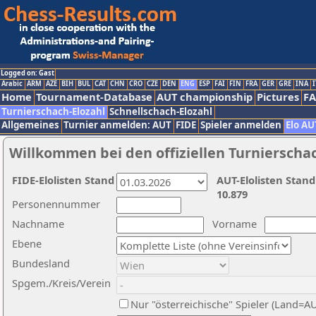
Logged on: Gast
Arabic
ARM
AZE
BIH
BUL
CAT
CHN
CRO
CZE
DEN
ENG
ESP
FAI
FIN
FRA
GER
GRE
INA
I
Home
Tournament-Database
AUT championship
Pictures
F
Turnierschach-Elozahl
Schnellschach-Elozahl
Allgemeines
Turnier anmelden: AUT
FIDE
Spieler anmelden
Elo AU
Willkommen bei den offiziellen Turnierscha
FIDE-Elolisten Stand
AUT-Elolisten Stand
10.879
Personennummer
Nachname
Vorname
Ebene
Bundesland
Spgem./Kreis/Verein
Nur "österreichische" Spieler (Land=A