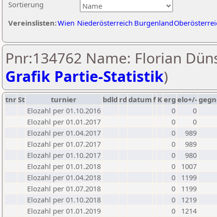
Sortierung
Vereinslisten:
Wien
Niederösterreich
Burgenland
Oberösterrei
Pnr:134762 Name: Florian Düns
Grafik Partie-Statistik
)
tnr
St
turnier
bdld
rd
datum
f
K
erg
elo+/-
gegn
Elozahl per 01.10.2016
0
0
Elozahl per 01.01.2017
0
0
Elozahl per 01.04.2017
0
989
Elozahl per 01.07.2017
0
989
Elozahl per 01.10.2017
0
980
Elozahl per 01.01.2018
0
1007
Elozahl per 01.04.2018
0
1199
Elozahl per 01.07.2018
0
1199
Elozahl per 01.10.2018
0
1219
Elozahl per 01.01.2019
0
1214