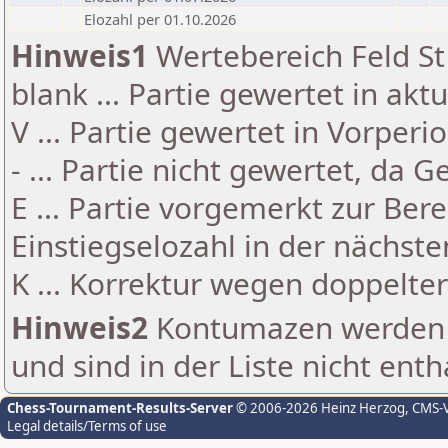
Elozahl per 01.10.2026
Hinweis1
Wertebereich Feld St 
blank ... Partie gewertet in akt
V ... Partie gewertet in Vorperi
- ... Partie nicht gewertet, da 
E ... Partie vorgemerkt zur Be
Einstiegselozahl in der nächst
K ... Korrektur wegen doppelt
Hinweis2
Kontumazen werden g
und sind in der Liste nicht enth
Chess-Tournament-Results-Server
© 2006-2026 Heinz Herzog
, CMS-
Legal details/Terms of use