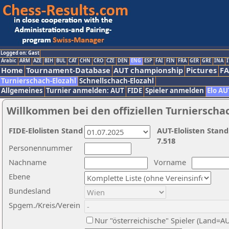
Logged on: Gast
Arabic
ARM
AZE
BIH
BUL
CAT
CHN
CRO
CZE
DEN
ENG
ESP
FAI
FIN
FRA
GER
GRE
INA
I
Home
Tournament-Database
AUT championship
Pictures
F
Turnierschach-Elozahl
Schnellschach-Elozahl
Allgemeines
Turnier anmelden: AUT
FIDE
Spieler anmelden
Elo AU
Willkommen bei den offiziellen Turnierscha
FIDE-Elolisten Stand
AUT-Elolisten Stand
7.518
Personennummer
Nachname
Vorname
Ebene
Bundesland
Spgem./Kreis/Verein
Nur "österreichische" Spieler (Land=A