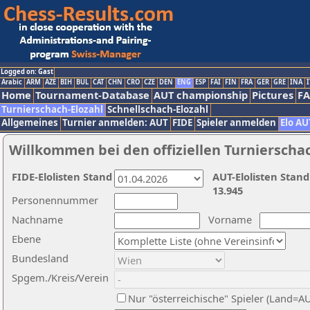
Logged on: Gast
Arabic
ARM
AZE
BIH
BUL
CAT
CHN
CRO
CZE
DEN
ENG
ESP
FAI
FIN
FRA
GER
GRE
INA
I
Home
Tournament-Database
AUT championship
Pictures
F
Turnierschach-Elozahl
Schnellschach-Elozahl
Allgemeines
Turnier anmelden: AUT
FIDE
Spieler anmelden
Elo AU
Willkommen bei den offiziellen Turnierscha
FIDE-Elolisten Stand
AUT-Elolisten Stand
13.945
Personennummer
Nachname
Vorname
Ebene
Bundesland
Spgem./Kreis/Verein
Nur "österreichische" Spieler (Land=A