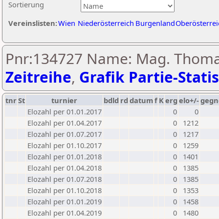
Sortierung
Vereinslisten:
Wien
Niederösterreich
Burgenland
Oberösterrei
Pnr:134727 Name: Mag. Thoma
Zeitreihe
,
Grafik Partie-Statis
tnr
St
turnier
bdld
rd
datum
f
K
erg
elo+/-
gegn
Elozahl per 01.01.2017
0
0
Elozahl per 01.04.2017
0
1212
Elozahl per 01.07.2017
0
1217
Elozahl per 01.10.2017
0
1259
Elozahl per 01.01.2018
0
1401
Elozahl per 01.04.2018
0
1385
Elozahl per 01.07.2018
0
1385
Elozahl per 01.10.2018
0
1353
Elozahl per 01.01.2019
0
1458
Elozahl per 01.04.2019
0
1480