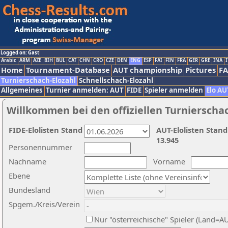
Logged on: Gast
Arabic
ARM
AZE
BIH
BUL
CAT
CHN
CRO
CZE
DEN
ENG
ESP
FAI
FIN
FRA
GER
GRE
INA
I
Home
Tournament-Database
AUT championship
Pictures
F
Turnierschach-Elozahl
Schnellschach-Elozahl
Allgemeines
Turnier anmelden: AUT
FIDE
Spieler anmelden
Elo AU
Willkommen bei den offiziellen Turnierscha
FIDE-Elolisten Stand
AUT-Elolisten Stand
13.945
Personennummer
Nachname
Vorname
Ebene
Bundesland
Spgem./Kreis/Verein
Nur "österreichische" Spieler (Land=A