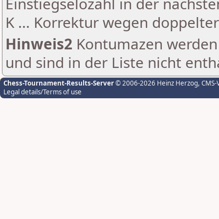
Einstiegselozahl in der nächst
K ... Korrektur wegen doppelt
Hinweis2
Kontumazen werden g
und sind in der Liste nicht enth
Chess-Tournament-Results-Server
© 2006-2026 Heinz Herzog
, CMS-
Legal details/Terms of use